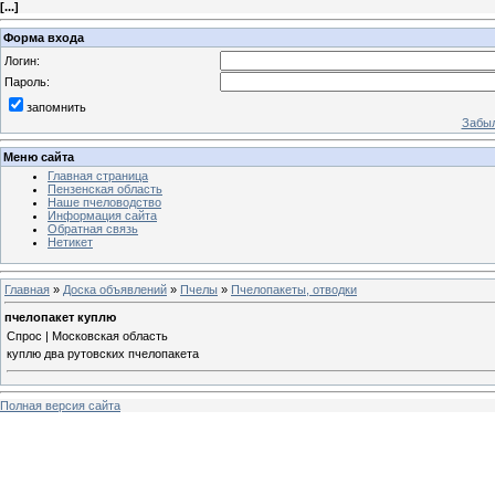
[
...
]
Форма входа
Логин:
Пароль:
запомнить
Забыл
Меню сайта
Главная страница
Пензенская область
Наше пчеловодство
Информация сайта
Обратная связь
Нетикет
Главная
»
Доска объявлений
»
Пчелы
»
Пчелопакеты, отводки
пчелопакет куплю
Спрос | Московская область
куплю два рутовских пчелопакета
Полная версия сайта