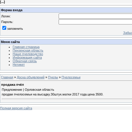
[
...
]
Форма входа
Логин:
Пароль:
запомнить
Забыл
Меню сайта
Главная страница
Пензенская область
Наше пчеловодство
Информация сайта
Обратная связь
Нетикет
Главная
»
Доска объявлений
»
Пчелы
»
Пчелосемьи
продажа пчёл
Предложение | Орловская область
продам пчелосемьи на высадку.30штук.матки 2017 года.цена 3500.
Полная версия сайта