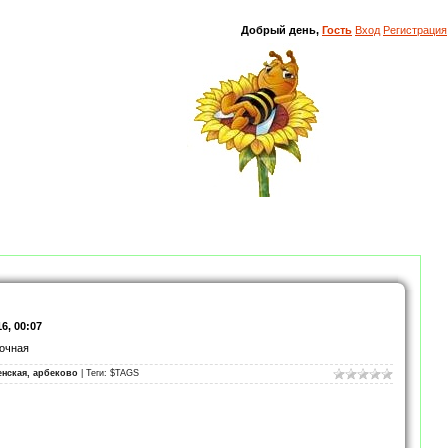
Добрый день,
Гость
Вход
Регистрация
6, 00:07
мочная
енская, арбеково
| Теги: $TAGS