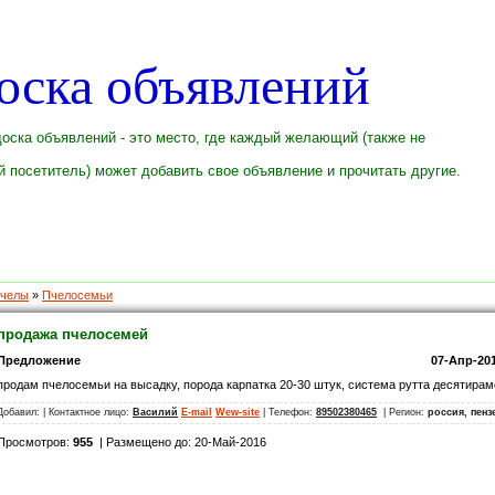
оска объявлений
оска объявлений - это место, где каждый желающий (также не
 посетитель) может добавить свое объявление и прочитать другие.
челы
»
Пчелосемьи
продажа пчелосемей
Предложение
07-Апр-201
продам пчелосемьи на высадку, порода карпатка 20-30 штук, система рутта десятира
Добавил:
| Контактное лицо:
Василий
E-mail
Wew-site
| Телефон:
89502380465
| Регион:
россия, пенз
Просмотров:
955
| Размещено до: 20-Май-2016