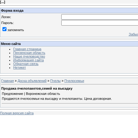
[
...
]
Форма входа
Логин:
Пароль:
запомнить
Забыл
Меню сайта
Главная страница
Пензенская область
Наше пчеловодство
Информация сайта
Обратная связь
Нетикет
Главная
»
Доска объявлений
»
Пчелы
»
Пчелосемьи
Продажа пчелопакетов,семей на высадку
Предложение | Воронежская область
Продаются пчелосемьи на высадку и пчелопакеты. Цена договорная.
Полная версия сайта