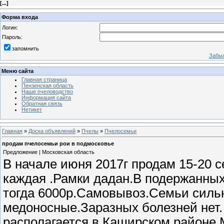
[
...
]
Форма входа
Логин:
Пароль:
запомнить
Забыл
Меню сайта
Главная страница
Пензенская область
Наше пчеловодство
Информация сайта
Обратная связь
Нетикет
Главная
»
Доска объявлений
»
Пчелы
»
Пчелосемьи
продам пчелосемьи рои в подмосковье
Предложение | Московская область
В начале июня 2017г продам 15-20 
каждая .Рамки дадан.В подержанных 
тогда 6000р.Самовывоз.Семьи силь
медоносные.Заразных болезней нет.
располагается в Каширском районе 