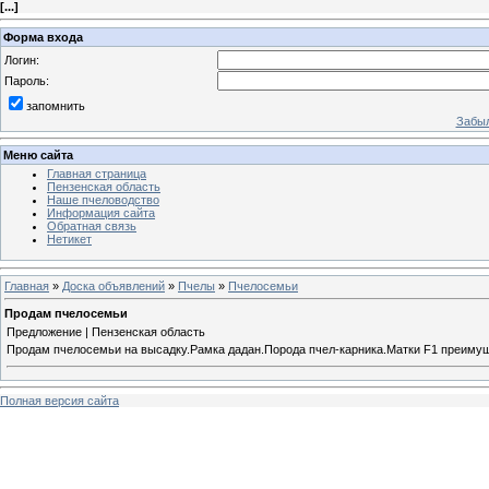
[
...
]
Форма входа
Логин:
Пароль:
запомнить
Забыл
Меню сайта
Главная страница
Пензенская область
Наше пчеловодство
Информация сайта
Обратная связь
Нетикет
Главная
»
Доска объявлений
»
Пчелы
»
Пчелосемьи
Продам пчелосемьи
Предложение | Пензенская область
Продам пчелосемьи на высадку.Рамка дадан.Порода пчел-карника.Матки F1 преимущес
Полная версия сайта