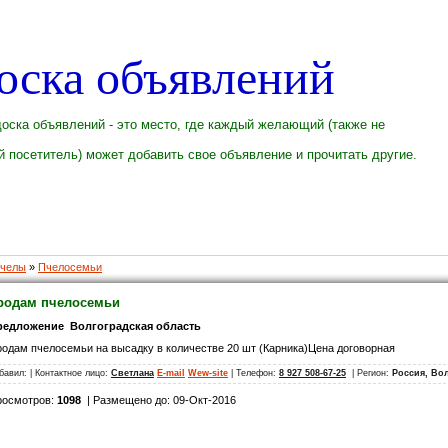
оска объявлений
оска объявлений - это место, где каждый желающий (также не
 посетитель) может добавить свое объявление и прочитать другие.
челы
»
Пчелосемьи
родам пчелосемьи
редложение Волгоградская область
одам пчелосемьи на высадку в количестве 20 шт (Карника)Цена договорная
бавил:
| Контактное лицо:
Светлана
E-mail
Wew-site
| Телефон:
8 927 508-67-25
| Регион:
Россия, Во
росмотров:
1098
| Размещено до: 09-Окт-2016