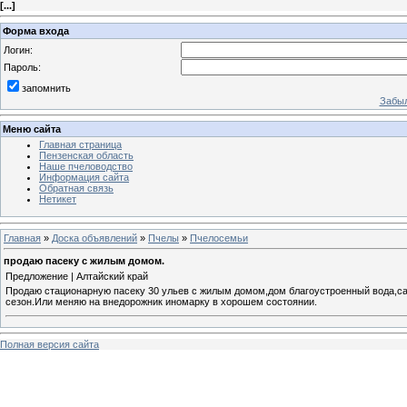
[
...
]
Форма входа
Логин:
Пароль:
запомнить
Забыл
Меню сайта
Главная страница
Пензенская область
Наше пчеловодство
Информация сайта
Обратная связь
Нетикет
Главная
»
Доска объявлений
»
Пчелы
»
Пчелосемьи
продаю пасеку с жилым домом.
Предложение | Алтайский край
Продаю стационарную пасеку 30 ульев с жилым домом,дом благоустроенный вода,сану
сезон.Или меняю на внедорожник иномарку в хорошем состоянии.
Полная версия сайта