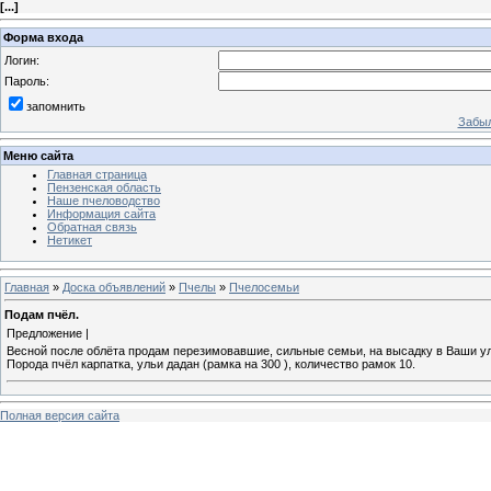
[
...
]
Форма входа
Логин:
Пароль:
запомнить
Забыл
Меню сайта
Главная страница
Пензенская область
Наше пчеловодство
Информация сайта
Обратная связь
Нетикет
Главная
»
Доска объявлений
»
Пчелы
»
Пчелосемьи
Подам пчёл.
Предложение |
Весной после облёта продам перезимовавшие, сильные семьи, на высадку в Ваши ул
Порода пчёл карпатка, ульи дадан (рамка на 300 ), количество рамок 10.
Полная версия сайта