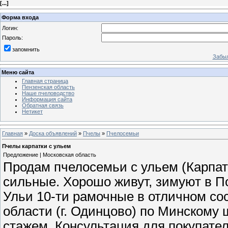
[
...
]
Форма входа
Логин:
Пароль:
запомнить
Забыл
Меню сайта
Главная страница
Пензенская область
Наше пчеловодство
Информация сайта
Обратная связь
Нетикет
Главная
»
Доска объявлений
»
Пчелы
»
Пчелосемьи
Пчелы карпатки с ульем
Предложение | Московская область
Продам пчелосемьи с ульем (Карпат
сильные. Хорошо живут, зимуют в П
Ульи 10-ти рамочные в отличном со
области (г. Одинцово) по Минскому 
стажем. Консультация для покупател