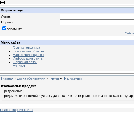
[
...
]
Форма входа
Логин:
Пароль:
запомнить
Забыл
Меню сайта
Главная страница
Пензенская область
Наше пчеловодство
Информация сайта
Обратная связь
Нетикет
Главная
»
Доска объявлений
»
Пчелы
»
Пчелосемьи
пчелосемьи продажа
Предложение |
Продам 40 пчелосемей в ульях Дадан 10-ти и 12-ти рамочных в апреле-мае с. Чубар
Полная версия сайта