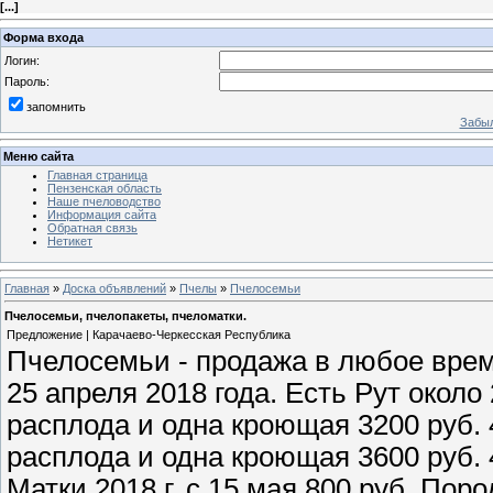
[
...
]
Форма входа
Логин:
Пароль:
запомнить
Забыл
Меню сайта
Главная страница
Пензенская область
Наше пчеловодство
Информация сайта
Обратная связь
Нетикет
Главная
»
Доска объявлений
»
Пчелы
»
Пчелосемьи
Пчелосемьи, пчелопакеты, пчеломатки.
Предложение | Карачаево-Черкесская Республика
Пчелосемьи - продажа в любое время
25 апреля 2018 года. Есть Рут около 
расплода и одна кроющая 3200 руб. 
расплода и одна кроющая 3600 руб. 4
Матки 2018 г. с 15 мая 800 руб. Пор