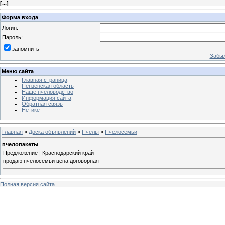
[
...
]
Форма входа
Логин:
Пароль:
запомнить
Забыл
Меню сайта
Главная страница
Пензенская область
Наше пчеловодство
Информация сайта
Обратная связь
Нетикет
Главная
»
Доска объявлений
»
Пчелы
»
Пчелосемьи
пчелопакеты
Предложение | Краснодарский край
продаю пчелосемьи цена договорная
Полная версия сайта