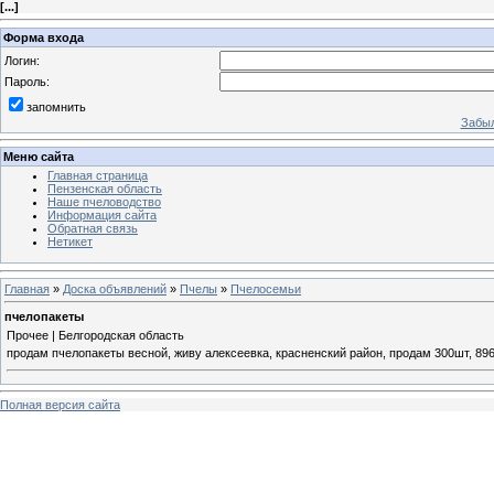
[
...
]
Форма входа
Логин:
Пароль:
запомнить
Забыл
Меню сайта
Главная страница
Пензенская область
Наше пчеловодство
Информация сайта
Обратная связь
Нетикет
Главная
»
Доска объявлений
»
Пчелы
»
Пчелосемьи
пчелопакеты
Прочее | Белгородская область
продам пчелопакеты весной, живу алексеевка, красненский район, продам 300шт, 89
Полная версия сайта