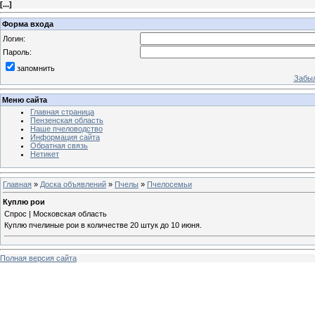
[
...
]
Форма входа
Логин:
Пароль:
запомнить
Забыл
Меню сайта
Главная страница
Пензенская область
Наше пчеловодство
Информация сайта
Обратная связь
Нетикет
Главная
»
Доска объявлений
»
Пчелы
»
Пчелосемьи
Куплю рои
Спрос | Московская область
Куплю пчелиные рои в количестве 20 штук до 10 июня.
Полная версия сайта