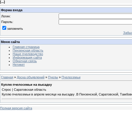
[
...
]
Форма входа
Логин:
Пароль:
запомнить
Забыл
Меню сайта
Главная страница
Пензенская область
Наше пчеловодство
Информация сайта
Обратная связь
Нетикет
Главная
»
Доска объявлений
»
Пчелы
»
Пчелосемьи
Куплю пчелосемьи на высадку
Спрос | Саратовская область
Куплю пчелосемьи в апреле месяце на высадку .В Пензенской, Саратовской, Тамбовс
Полная версия сайта