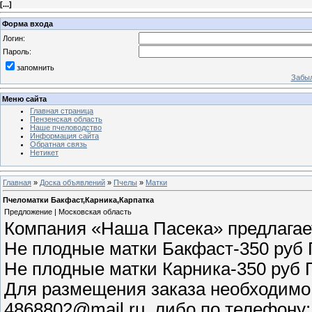
[
...
]
Форма входа
Логин:
Пароль:
запомнить
Забыл
Меню сайта
Главная страница
Пензенская область
Наше пчеловодство
Информация сайта
Обратная связь
Нетикет
Главная
»
Доска объявлений
»
Пчелы
»
Матки
Пчеломатки Бакфаст,Карника,Карпатка
Предложение | Московская область
Компания «Наша Пасека» предлагает
Не плодные матки Бакфаст-350 руб 
Не плодные матки Карника-350 руб П
Для размещения заказа необходимо 
4868802@mail.ru, либо по телефону: 