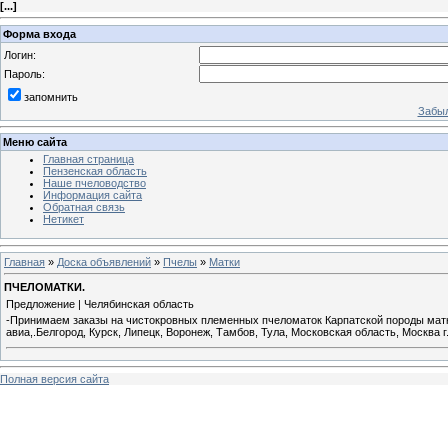
[
...
]
Форма входа
Логин:
Пароль:
запомнить
Забыл
Меню сайта
Главная страница
Пензенская область
Наше пчеловодство
Информация сайта
Обратная связь
Нетикет
Главная
»
Доска объявлений
»
Пчелы
»
Матки
ПЧЕЛОМАТКИ.
Предложение | Челябинская область
-Принимаем заказы на чистокровных племенных пчеломаток Карпатской породы матки 
авиа,.Белгород, Курск, Липецк, Воронеж, Тамбов, Тула, Московская область, Москва г.
Полная версия сайта