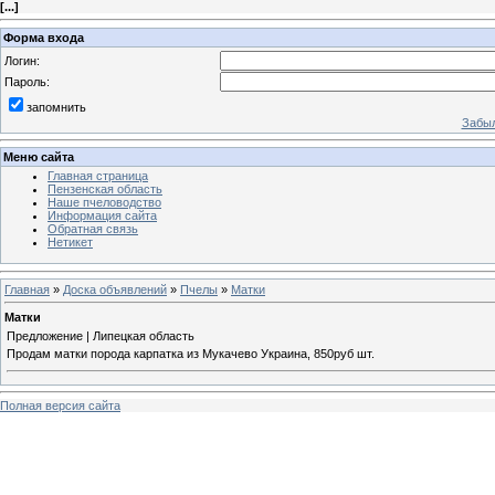
[
...
]
Форма входа
Логин:
Пароль:
запомнить
Забыл
Меню сайта
Главная страница
Пензенская область
Наше пчеловодство
Информация сайта
Обратная связь
Нетикет
Главная
»
Доска объявлений
»
Пчелы
»
Матки
Матки
Предложение | Липецкая область
Продам матки порода карпатка из Мукачево Украина, 850руб шт.
Полная версия сайта