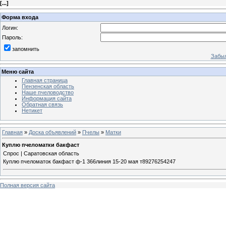
[
...
]
Форма входа
Логин:
Пароль:
запомнить
Забыл
Меню сайта
Главная страница
Пензенская область
Наше пчеловодство
Информация сайта
Обратная связь
Нетикет
Главная
»
Доска объявлений
»
Пчелы
»
Матки
Куплю пчеломатки бакфаст
Спрос | Саратовская область
Куплю пчеломаток бакфаст ф-1 366линия 15-20 мая т89276254247
Полная версия сайта