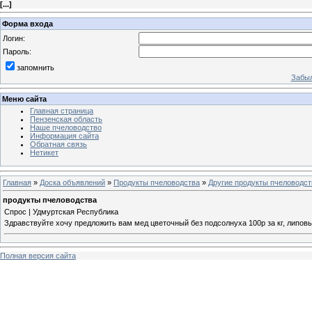
[
...
]
Форма входа
Логин:
Пароль:
запомнить
Забыл
Меню сайта
Главная страница
Пензенская область
Наше пчеловодство
Информация сайта
Обратная связь
Нетикет
Главная
»
Доска объявлений
»
Продукты пчеловодства
»
Другие продукты пчеловодст
продукты пчеловодства
Спрос | Удмуртская Республика
Здравствуйте хочу предложить вам мед цветочный без подсолнуха 100р за кг, липовый 
Полная версия сайта