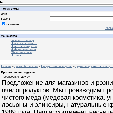
[
...
]
Форма входа
Логин:
Пароль:
запомнить
Забыл
Меню сайта
Главная страница
Пензенская область
Наше пчеловодство
Информация сайта
Обратная связь
Нетикет
Главная
»
Доска объявлений
»
Продукты пчеловодства
»
Другие продукты пчеловодст
Продам пчелопродукты.
Предложение | Другой
Предложение для магазинов и розни
пчелопродуктов. Мы производим про
чистого меда (медовая косметика, у
лосьоны и эликсиры, натуральные к
1989 года. Наш ассортимент насчит