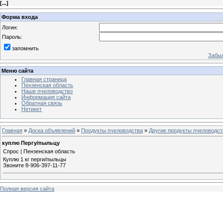
[
...
]
Форма входа
Логин:
Пароль:
запомнить
Забыл
Меню сайта
Главная страница
Пензенская область
Наше пчеловодство
Информация сайта
Обратная связь
Нетикет
Главная
»
Доска объявлений
»
Продукты пчеловодства
»
Другие продукты пчеловодст
куплю Пергу/пыльцу
Спрос | Пензенская область
Куплю 1 кг перги/пыльцы
Звоните 8-906-397-11-77
Полная версия сайта