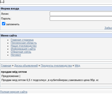
[
...
]
Форма входа
Логин:
Пароль:
запомнить
Забыл
Меню сайта
Главная страница
Пензенская область
Наше пчеловодство
Информация сайта
Обратная связь
Нетикет
Главная
»
Доска объявлений
»
Продукты пчеловодства
»
Мёд
продам мёд оптом
Предложение |
Продам мед оптом 6,5 т подсолнух ,в кубитейнерах,самовывоз цена 95р. кг.
Полная версия сайта