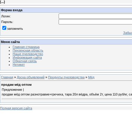
[
...
]
Форма входа
Логин:
Пароль:
запомнить
Забыл
Меню сайта
Главная страница
Пензенская область
Наше пчеловодство
Информация сайта
Обратная связь
Нетикет
Главная
»
Доска объявлений
»
Продукты пчеловодства
»
Мёд
продам мёд оптом
Предложение |
продам мёд оптом разнотравие+гречиха, тара 20л вёдра, объём 2т, цена 110 руб/кг, 
Полная версия сайта