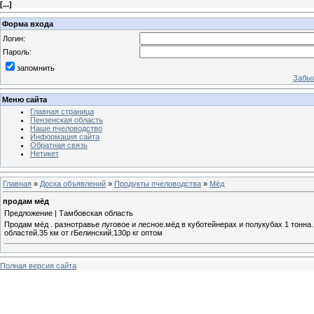
[
...
]
Форма входа
Логин:
Пароль:
запомнить
Забыл
Меню сайта
Главная страница
Пензенская область
Наше пчеловодство
Информация сайта
Обратная связь
Нетикет
Главная
»
Доска объявлений
»
Продукты пчеловодства
»
Мёд
продам мёд
Предложение | Тамбовская область
Продам мёд . разнотравье луговое и лесное.мёд в куботейнерах и полукубах 1 тонна.
областей.35 км от гБелинский.130р кг оптом
Полная версия сайта