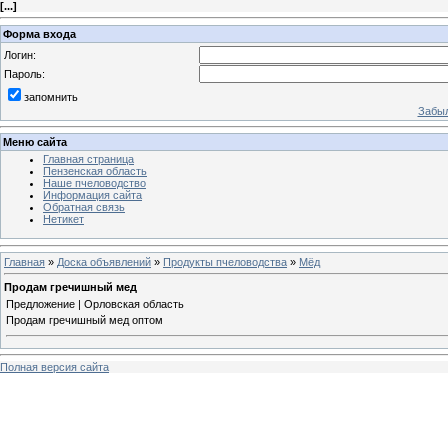
[
...
]
Форма входа
Логин:
Пароль:
запомнить
Забыл
Меню сайта
Главная страница
Пензенская область
Наше пчеловодство
Информация сайта
Обратная связь
Нетикет
Главная
»
Доска объявлений
»
Продукты пчеловодства
»
Мёд
Продам гречишный мед
Предложение | Орловская область
Продам гречишный мед оптом
Полная версия сайта