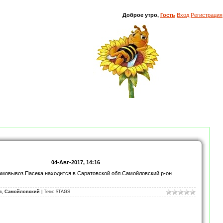
Доброе утро,
Гость
Вход
Регистрация
04-Авг-2017, 14:16
 самовывоз.Пасека находится в Саратовской обл.Самойловский р-он
ая, Самойловский
| Теги: $TAGS