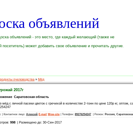
оска объявлений
оска объявлений - это место, где каждый желающий (также не
 посетитель) может добавить свое объявление и прочитать другие.
родукты пчеловодства
»
Мёд
урожай 2017г
ожение Саратовская область
 мёд с личной пасеки цветок с гречихой в количестве 2-тонн по цене 120р кг, оптом,
6254247
л:
| Контактное лицо:
Алексей
E-mail
Wew-site
| Телефон:
89276254247
| Регион:
Россия, Саратовск
отров:
998
| Размещено до: 30-Сен-2017