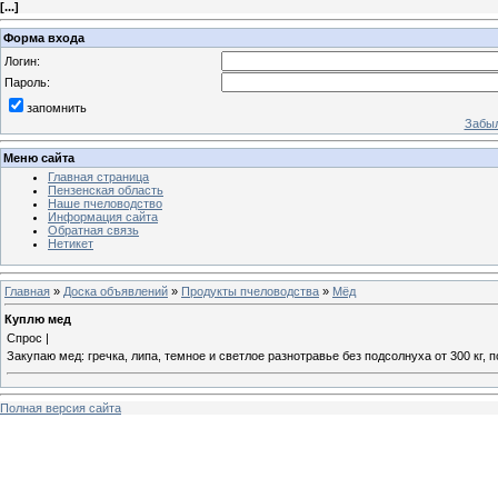
[
...
]
Форма входа
Логин:
Пароль:
запомнить
Забыл
Меню сайта
Главная страница
Пензенская область
Наше пчеловодство
Информация сайта
Обратная связь
Нетикет
Главная
»
Доска объявлений
»
Продукты пчеловодства
»
Мёд
Куплю мед
Спрос |
Закупаю мед: гречка, липа, темное и светлое разнотравье без подсолнуха от 300 кг, 
Полная версия сайта