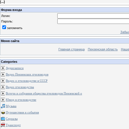
[
...
]
Форма входа
Логин:
Пароль:
запомнить
Забыл
Меню сайта
Главная страница
Пензенская область
Наше
Categories
Аудиозаписи
Видео Пензенских пчеловодов
Видео о пчеловодстве в СССР
Видео пчеловодства
Встечи и собрания общества пчеловодов Пензенской о
Юмор в пчеловодстве
Музыка
Путешествия и события
Сериалы
Транспорт