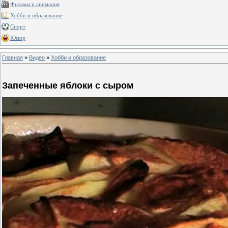
Фильмы и анимация
Хобби и образование
Спорт
Юмор
Главная
»
Видео
»
Хобби и образование
Запеченные яблоки с сыром