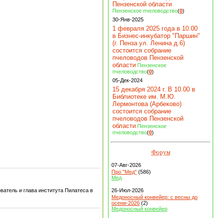
Пензенской области
Пензенское пчеловодство
(
0
)
30-Янв-2025
1 февраля 2025 года в 10.00
в Бизнес-инкубатор "Паршин"
(г. Пенза ул. Ленина д.6)
состоится собрание
пчеловодов Пензенской
области
Пензенское
пчеловодство
(
0
)
05-Дек-2024
15 декабря 2024 г. В 10.00 в
Библиотеке им. М.Ю.
Лермонтова (Арбеково)
состоится собрание
пчеловодов Пензенской
области
Пензенское
пчеловодство
(
0
)
Форум
07-Авг-2026
Про "Мед"
(586)
Мед
26-Июл-2026
ватель и глава института Пилатеса в
Медоносный конвейер: с весны до
осени-2026
(2)
Медоносный конвейер