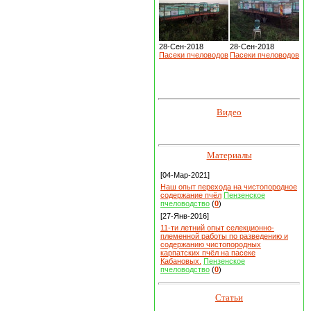
28-Сен-2018
28-Сен-2018
Пасеки пчеловодов
Пасеки пчеловодов
Видео
Материалы
[04-Мар-2021]
Наш опыт перехода на чистопородное
содержание пчёл
Пензенское
пчеловодство
(
0
)
[27-Янв-2016]
11-ти летний опыт селекционно-
племенной работы по разведению и
содержанию чистопородных
карпатских пчёл на пасеке
Кабановых.
Пензенское
пчеловодство
(
0
)
Статьи