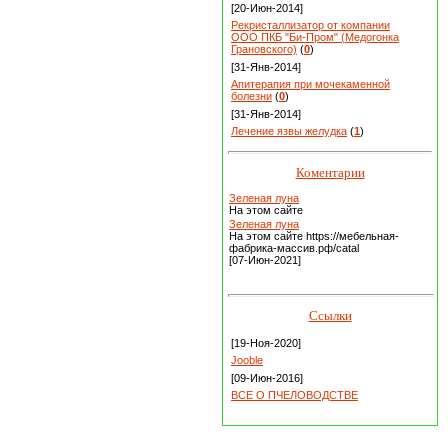
[20-Июн-2014]
Рекристаллизатор от компании
ООО ПКБ "Би-Пром" (Медогонка
Грановского)
(
0
)
[31-Янв-2014]
Апитерапия при мочекаменной
болезни
(
0
)
[31-Янв-2014]
Лечение язвы желудка
(
1
)
Коментарии
Зеленая луна
На этом сайте
Зеленая луна
На этом сайте https://мебельная-
фабрика-массив.рф/catal
[07-Июн-2021]
Ссылки
[19-Ноя-2020]
Jooble
[09-Июн-2016]
ВСЕ О ПЧЕЛОВОДСТВЕ