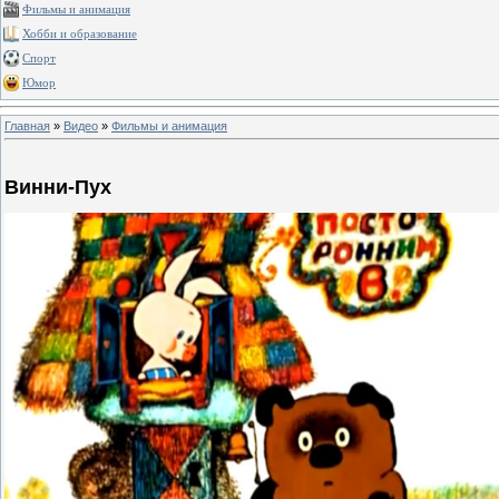
Фильмы и анимация
Хобби и образование
Спорт
Юмор
Главная
»
Видео
»
Фильмы и анимация
Винни-Пух