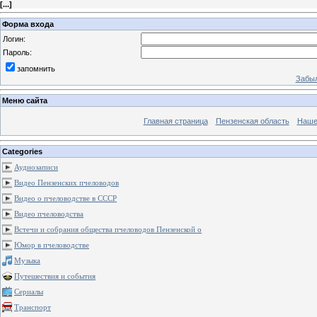
[
...
]
Форма входа
Логин:
Пароль:
запомнить
Забыл
Меню сайта
Главная страница
Пензенская область
Наше
Categories
Аудиозаписи
Видео Пензенских пчеловодов
Видео о пчеловодстве в СССР
Видео пчеловодства
Встечи и собрания общества пчеловодов Пензенской о
Юмор в пчеловодстве
Музыка
Путешествия и события
Сериалы
Транспорт