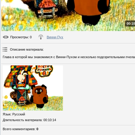
00:10
Просмотры
: 0
Винни-Пух
Описание материала
:
Глава в которой мы знакомимся с Винни-Пухом и несколько подозрительными пчела
Язык
: Русский
Длительность материала
: 00:10:14
Всего комментариев
:
0