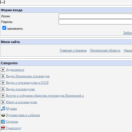
[
...
]
Форма входа
Логин:
Пароль:
запомнить
Забыл
Меню сайта
Главная страница
Пензенская область
Наше
Categories
Аудиозаписи
Видео Пензенских пчеловодов
Видео о пчеловодстве в СССР
Видео пчеловодства
Встечи и собрания общества пчеловодов Пензенской о
Юмор в пчеловодстве
Музыка
Путешествия и события
Сериалы
Транспорт