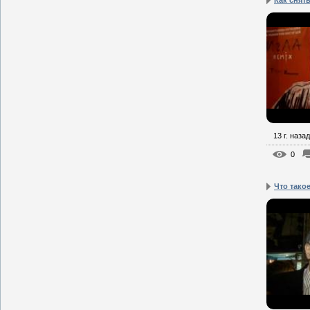
Как снять
13 г. назад
0
Что тако