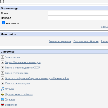
[
...
]
Форма входа
Логин:
Пароль:
запомнить
Забыл
Меню сайта
Главная страница
Пензенская область
Наше
Categories
Аудиозаписи
Видео Пензенских пчеловодов
Видео о пчеловодстве в СССР
Видео пчеловодства
Встечи и собрания общества пчеловодов Пензенской о
Юмор в пчеловодстве
Музыка
Путешествия и события
Сериалы
Транспорт