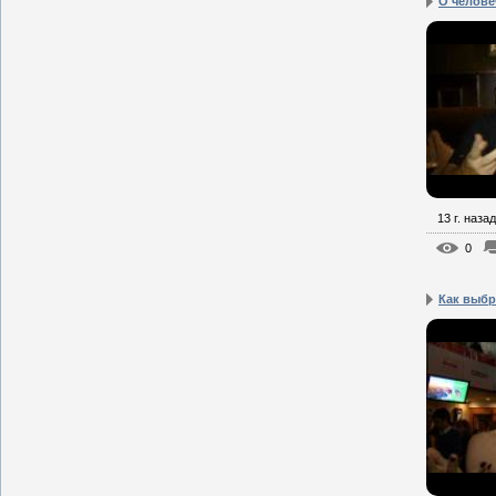
О челове
13 г. назад
0
Как выбр