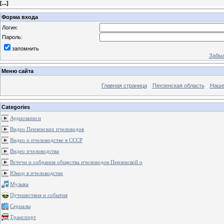
[
...
]
Форма входа
Логин:
Пароль:
запомнить
Забыл
Меню сайта
Главная страница
Пензенская область
Наше
Categories
Аудиозаписи
Видео Пензенских пчеловодов
Видео о пчеловодстве в СССР
Видео пчеловодства
Встечи и собрания общества пчеловодов Пензенской о
Юмор в пчеловодстве
Музыка
Путешествия и события
Сериалы
Транспорт