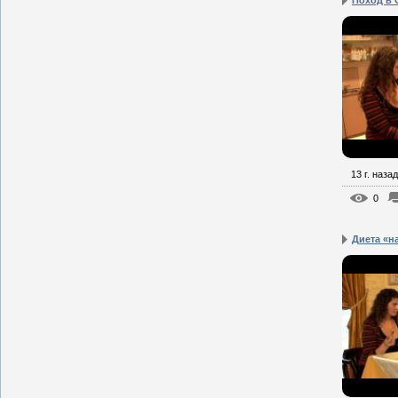
Поход в 
13 г. назад
0
Диета «н