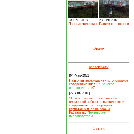
28-Сен-2018
28-Сен-2018
Пасеки пчеловодов
Пасеки пчеловодов
Видео
Материалы
[04-Мар-2021]
Наш опыт перехода на чистопородное
содержание пчёл
Пензенское
пчеловодство
(
0
)
[27-Янв-2016]
11-ти летний опыт селекционно-
племенной работы по разведению и
содержанию чистопородных
карпатских пчёл на пасеке
Кабановых.
Пензенское
пчеловодство
(
0
)
Статьи