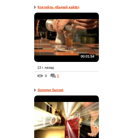
Коктейль «Бычий кайф»
00:01:54
13 г. назад
0
0
Summer Sunset