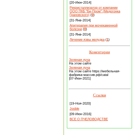
[20-Июн-2014]
Рекристаллизатор от компании
ООО ПКБ "Би-Пром" (Медогонка
Грановского)
(
0
)
[31-Янв-2014]
Апитерапия при мочекаменной
болезни
(
0
)
[31-Янв-2014]
Лечение язвы желудка
(
1
)
Коментарии
Зеленая луна
На этом сайте
Зеленая луна
На этом сайте https://мебельная-
фабрика-массив.рф/catal
[07-Июн-2021]
Ссылки
[19-Ноя-2020]
Jooble
[09-Июн-2016]
ВСЕ О ПЧЕЛОВОДСТВЕ