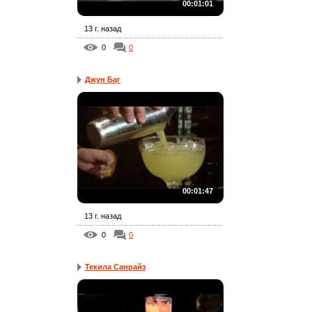
00:01:01
13 г. назад
0
0
Джун Баг
00:01:47
13 г. назад
0
0
Текила Санрайз