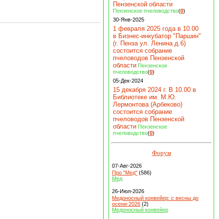
Пензенской области
Пензенское пчеловодство
(
0
)
30-Янв-2025
1 февраля 2025 года в 10.00
в Бизнес-инкубатор "Паршин"
(г. Пенза ул. Ленина д.6)
состоится собрание
пчеловодов Пензенской
области
Пензенское
пчеловодство
(
0
)
05-Дек-2024
15 декабря 2024 г. В 10.00 в
Библиотеке им. М.Ю.
Лермонтова (Арбеково)
состоится собрание
пчеловодов Пензенской
области
Пензенское
пчеловодство
(
0
)
Форум
07-Авг-2026
Про "Мед"
(586)
Мед
26-Июл-2026
Медоносный конвейер: с весны до
осени-2026
(2)
Медоносный конвейер