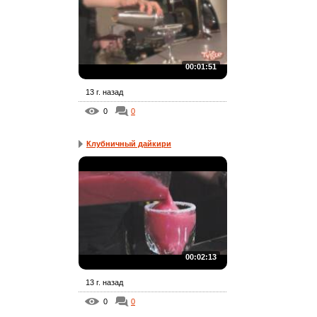
00:01:51
13 г. назад
0
0
Клубничный дайкири
00:02:13
13 г. назад
0
0