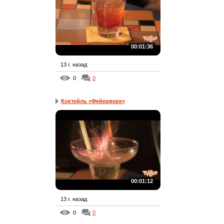
00:01:36
13 г. назад
0
0
Коктейль «Фейерверк»
00:01:12
13 г. назад
0
0