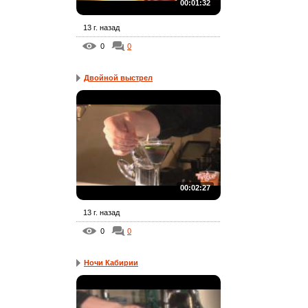
00:01:32
13 г. назад
0
0
Двойной выстрел
00:02:27
13 г. назад
0
0
Ночи Кабирии