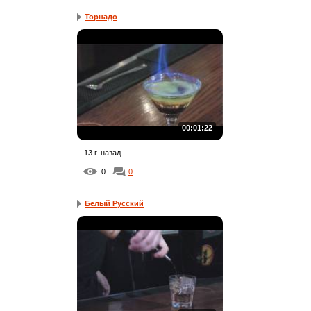
Торнадо
00:01:22
13 г. назад
0
0
Белый Русский