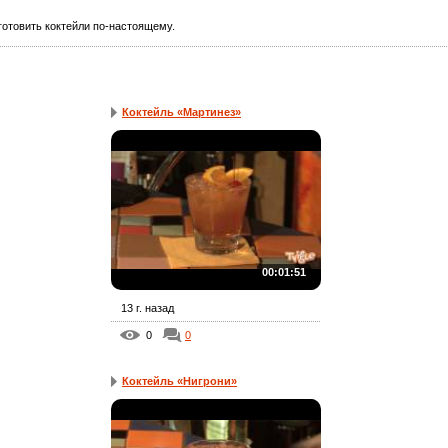
отовить коктейли по-настоящему.
Коктейль «Мартинез»
00:01:51
13 г. назад
0
0
Коктейль «Нигрони»