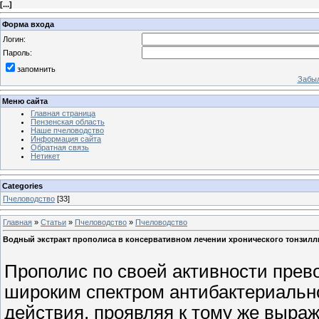
[
...
]
Форма входа
Логин:
Пароль:
запомнить
Забыл
Меню сайта
Главная страница
Пензенская область
Наше пчеловодство
Информация сайта
Обратная связь
Нетикет
Categories
Пчеловодство
[33]
Главная
»
Статьи
»
Пчеловодство
»
Пчеловодство
Водный экстракт прополиса в консервативном лечении хронического тонзилл
Прополис по своей активности прев
широким спектром антибактериально
действия, проявляя к тому же выра