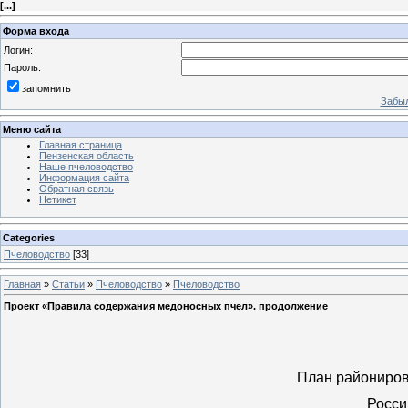
[
...
]
Форма входа
Логин:
Пароль:
запомнить
Забыл
Меню сайта
Главная страница
Пензенская область
Наше пчеловодство
Информация сайта
Обратная связь
Нетикет
Categories
Пчеловодство
[33]
Главная
»
Статьи
»
Пчеловодство
»
Пчеловодство
Проект «Правила содержания медоносных пчел». продолжение
План райониров
Росси