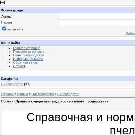
[
...
]
Форма входа
Логин:
Пароль:
запомнить
Забыл
Меню сайта
Главная страница
Пензенская область
Наше пчеловодство
Информация сайта
Обратная связь
Нетикет
Categories
Пчеловодство
[33]
Главная
»
Статьи
»
Пчеловодство
»
Пчеловодство
Проект «Правила содержания медоносных пчел». продолжение
Справочная и норм
пчел