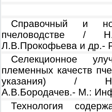
Справочный и но
пчеловодстве / Н.И
Л.В.Прокофьева и др.- 
Селекционное улу
племенных качеств пче
указания) / Н.И
А.В.Бородачев.- М.: Ин
Технология содер