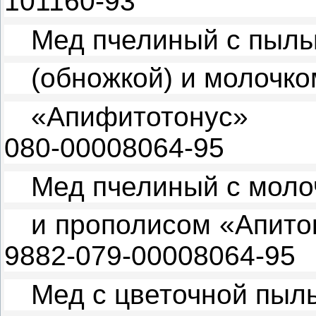
101160-93
Мед пчелиный с пыль
(обножкой) и молочк
«Апифитотонус»
080-00008064-95
Мед пчелиный с мол
и прополисом «Апит
9882-079-00008064-95
Мед с цветочной пыл