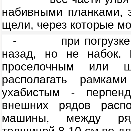
набивными планками, з
щели, через которые мо
-
при погрузк
назад, но не набок.
проселочным или ш
располагать рамкам
ухабистым - перпенд
внешних рядов распо
машины, между ря
толщиной 8-
10 см
по дл