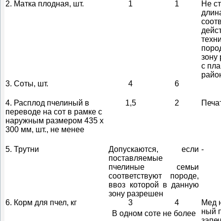
2. Матка плодная, шт.
1
1
Не ст
длин
соот
дейс
техн
поро
зону
с пл
райо
3. Соты, шт.
4
6
4. Расплод пчелиный в
1,5
2
Печа
переводе на сот в рамке с
наружным размером 435 х
300 мм
, шт., не менее
5. Трутни
Допускаются, если
-
поставляемые
пчелиные семьи
соответствуют породе,
ввоз которой в данную
зону разрешен
6. Корм для пчел, кг
3
4
Мед 
ный 
В одном соте не более
запе