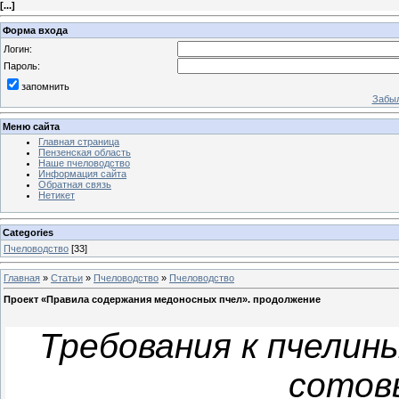
[
...
]
Форма входа
Логин:
Пароль:
запомнить
Забыл
Меню сайта
Главная страница
Пензенская область
Наше пчеловодство
Информация сайта
Обратная связь
Нетикет
Categories
Пчеловодство
[33]
Главная
»
Статьи
»
Пчеловодство
»
Пчеловодство
Проект «Правила содержания медоносных пчел». продолжение
Требования к пчелин
сотов