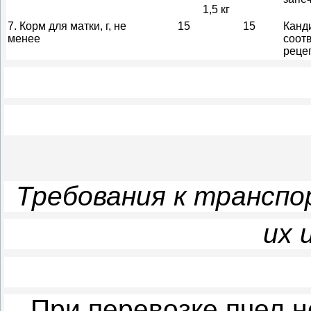
1,5 кг
7. Корм для матки, г, не
15
15
Канд
менее
соот
реце
Требования к транспо
их 
При перевозке пчел 