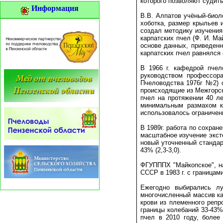
которого позволяют судить
Информация
В.В. Алпатов учёный-биол
хоботка, размер крыльев 
создал методику изучения
карпатских пчел (Ф. И. Ма
основе данных, приведенн
карпатских пчел равнялся 4
В 1966 г. кафедрой пчел
руководством профессора
Пчеловодства 1976г №2) о
происходящие из Межгорско
пчел на протяжении 40 ле
минимальным размахом ко
использовалось ограничен
В 1989г. работа по сохран
масштабное изучение экст
новый уточненный стандар
43% (2,3-3,0).
ФГУПППХ "Майкопское", на
СССР в 1983 г. с границами
Ежегодно выбирались лу
многочисленный массив ка
крови из племенного репр
границы колебаний 33-43% 
пчел в 2010 году, боле