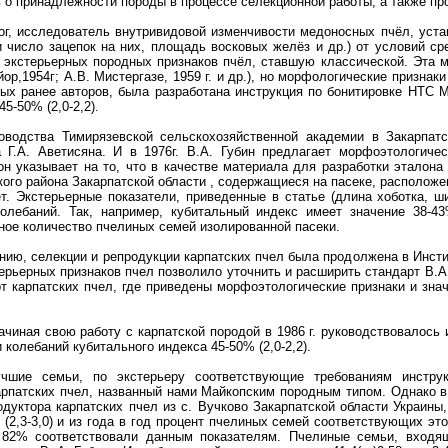
 о принадлежности породы в процессе селекционной работы, а также пр
ог, исследователь внутривидовой изменчивости медоносных пчёл, уста
и число зацепок на них, площадь восковых желёз и др.) от условий ср
 экстерьерных породных признаков пчёл, ставшую классической. Эта 
йор,1954г; А.В. Мистергазе, 1959 г. и др.), но морфологические призна
ых ранее авторов, была разработана инструкция по бонитировке НТС М
5-50% (2,0-2,2).
оводства Тимирязевской сельскохозяйственной академии в Закарпат
 Г.А. Аветисяна. И в 1976г. В.А. Губин предлагает морфоэтологиче
н указывает на то, что в качестве материала для разработки эталона
го района Закарпатской области , содержащиеся на пасеке, расположен
т. Экстерьерные показатели, приведенные в статье (длина хоботка, ш
лебаний. Так, например, кубитальный индекс имеет значение 38-43%
ное количество пчелиных семей изолированной пасеки.
ению, селекции и репродукции карпатских пчел была продолжена в Инстит
ерьерных признаков пчел позволило уточнить и расширить стандарт В.А
т карпатских пчел, где приведены морфоэтологические признаки и зна
чиная свою работу с карпатской породой в 1986 г. руководствовалось
 колебаний кубитального индекса 45-50% (2,0-2,2).
чшие семьи, по экстерьеру соответствующие требованиям инстру
рпатских пчел, названный нами Майкопским породным типом. Однако в
одуктора карпатских пчел из с. Вучково Закарпатской области Украин
(2,3-3,0) и из года в год процент пчелиных семей соответствующих эт
е 82% соответствовали данным показателям. Пчелиные семьи, вход