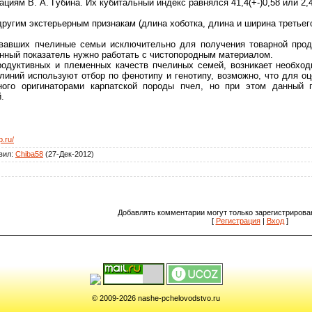
циям В. А. Губина. Их кубитальный индекс равнялся 41,4(+-)0,58 или 2,4(
другим экстерьерным признакам (длина хоботка, длина и ширина третьего
вавших пчелиные семьи исключительно для получения товарной проду
нный показатель нужно работать с чистопородным материалом.
одуктивных и племенных качеств пчелиных семей, возникает необход
иний используют отбор по фенотипу и генотипу, возможно, что для оц
нного оригинаторами карпатской породы пчел, но при этом данный 
.
.ru/
вил
:
Chiba58
(27-Дек-2012)
Добавлять комментарии могут только зарегистрирова
[
Регистрация
|
Вход
]
© 2009-2026 nashe-pchelovodstvo.ru