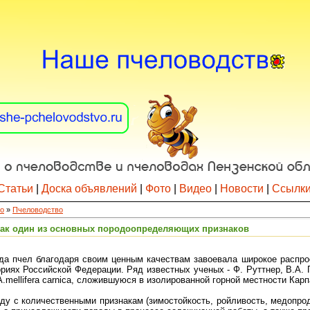
Статьи
|
Доска объявлений
|
Фото
|
Видео
|
Новости
|
Ссылк
о
»
Пчеловодство
как один из основных породоопределяющих признаков
да пчел благодаря своим ценным качествам завоевала широкое распро
риях Российской Федерации. Ряд известных ученых - Ф. Руттнер, В.А. 
mellifera carnica, сложившуюся в изолированной горной местности Карп
у с количественными признакам (зимостойкость, ройливость, медопроду