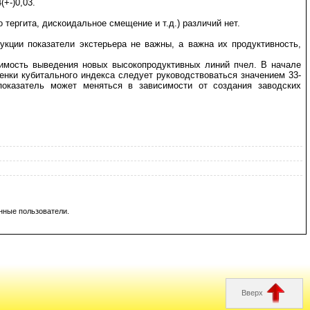
+-)0,03.
 тергита, дискоидальное смещение и т.д.) различий нет.
кции показатели экстерьера не важны, а важна их продуктивность,
имость выведения новых высокопродуктивных линий пчел. В начале
енки кубитального индекса следует руководствоваться значением 33-
показатель может меняться в зависимости от создания заводских
нные пользователи.
Вверх