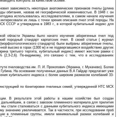
оизводить контроль за качеством особей.
новил зависимость некоторых анатомических признаков пчелы (длина
еды обитания, назвав её географической изменчивостью. В 1948 г. он
методика использовалась исследователями, в самом начале изучения
ки интересовали их лишь с точки зрения описания пчел этой породы. На
СХ СССР и утверждена в 1983 г., в которой кубитальный индекс для
ской области Украины было начато изучение аборигенных пчел под
ский породный стандарт карпатских пчел. В своей статье ( журнал
 (морфоэтологического стандарта) были выбраны аборигенные пчелы,
ной высоко в горах (1300 м) и не подвергавшиеся воздействию других
ирина третьего тергита, кубитальный индекс) имеют жесткие рамки с
 (2,3-2,6). По-видимому, это связано с тем, что в исследованиях
уте пчеловодства им. П. И. Прокопович (Украина, г. Мукачево). Более
 Губина. На основании полученных данных В.А Гайдар предлагает уже
чения кубитального индекса с более широким размахом колебаний 33-
 инструкцией по бонитировке пчелиных семей, утвержденной НТС МСХ
кции. В результате этой работы в нашем хозяйстве был создан
 дальнейшем, в связи с завозом племенного материала для прилития
ы, мы стали сталкиваться с данными кубитального индекса имеющими
ому значению увеличивается. Так в частности, при исследовании проб
ящие в племенные группы, имели минимальный размах колебаний и