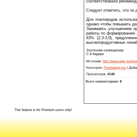
соответствовали рекоменда
Следует отметить, что по 
Для пчеловодов использо
однако чтобы повышать да
Занимаясь улучшением пр
работы по формированию л
43% (2,3-3,0), предложе
высокопродуктивных линий
Зоотехник-селекционер
С.А Кадора
Источник
:
http://www.apis-maykop
Категория
:
Пчеловодство
|
Доба
Просмотров
:
4146
Всего комментариев
:
0
This feature is for Premium users only!