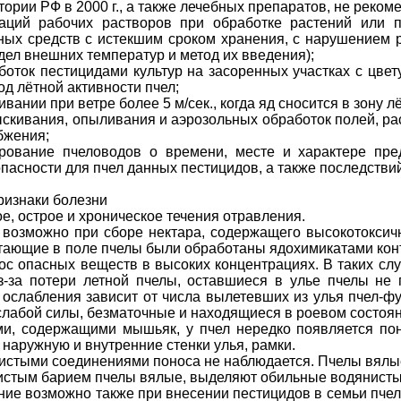
ории РФ в 2000 г., а также лечебных препаратов, не рек
аций рабочих растворов при обработке растений или п
ных средств с истекшим сроком хранения, с нарушением 
едел внешних температур и метод их введения);
оток пестицидами культур на засоренных участках с цвет
од лётной активности пчел;
ании при ветре более 5 м/сек., когда яд сносится в зону лё
скивания, опыливания и аэрозольных обработок полей, ра
бжения;
рование пчеловодов о времени, месте и характере пре
пасности для пчел данных пестицидов, а также последствий
ризнаки болезни
е, острое и хроническое течения отравления.
 возможно при сборе нектара, содержащего высокотоксич
тающие в поле пчелы были обработаны ядохимикатами конт
 опасных веществ в высоких концентрациях. В таких случ
-за потери летной пчелы, оставшиеся в улье пчелы не 
 ослабления зависит от числа вылетевших из улья пчел-ф
слабой силы, безматочные и находящиеся в роевом состоян
и, содержащими мышьяк, у пчел нередко появляется пон
 наружную и внутренние стенки улья, рамки.
истыми соединениями поноса не наблюдается. Пчелы вялые
истым барием пчелы вялые, выделяют обильные водянисты
ие возможно также при внесении пестицидов в семьи пчел, 