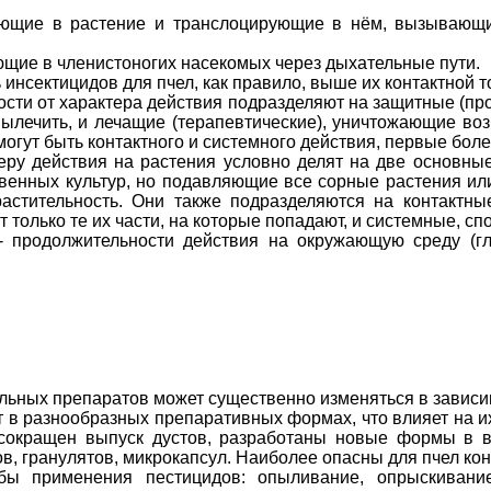
ающие в растение и транслоцирующие в нём, вызывающи
щие в членистоногих насекомых через дыхательные пути.
 инсектицидов для пчел, как правило, выше их контактной т
ости от характера действия подразделяют на защитные (п
ылечить, и лечащие (терапевтические), уничтожающие воз
огут быть контактного и системного действия, первые боле
еру действия на растения условно делят на две основны
венных культур, но подавляющие все сорные растения или 
астительность. Они также подразделяются на контактны
т только те их части, на которые попадают, и системные, 
- продолжительности действия на окружающую среду (г
льных препаратов может существенно изменяться в зависим
в разнообразных препаративных формах, что влияет на их о
сокращен выпуск дустов, разработаны новые формы в в
, гранулятов, микрокапсул. Наиболее опасны для пчел ко
бы применения пестицидов: опыливание, опрыскивани