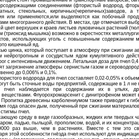
рсодержащими соединениями (фтористый водород, фтори
тных, стекольных, кирпичных(черепичных)заводов, а т
ия или применяются,или выделяются как побочный проду
и многогранного действия. В местах, где отмечается выбр
 цвет верхушек и краев листьев луковичных растений (тюль
(триоксид мышьяка) возможно в окрестностях металлургич
тов, использующих уголь с повышенным содержанием мы
 это кишечный яд.
ью цинка, который поступает в атмосферу при сжигании а
 нейротропным и сосудистым ядом кумулятивного дейст
ог с интенсивным движением. Летальная доза для пчел 0,4 
ят загрязнение атмосферы сернистым газом и сероводород
твенно до 0,006% и 0,1%.
ристого водорода для пчел составляет 0,02-0,05% к объему 
гут быть сточные воды предприятий, содержащие в 1 л не м
е пчел наблюдается при содержании их в ульях, д
еществами. Флуорохромарсенит с динитрофеном может вы
т. Пропитка древесины карболениумом также приводит к гиб
емя года опасен дым, полученный при сжигании материало
 стигмы пчел.
ающую среду в виде газообразных, жидких или твердых ч
таром, падью, пыльцой, прополисом, водой, и их концентра
10000 раз выше, чем в растениях. Вместе с тем это с
аря этой особенности гнёзда пчел используют для индикац