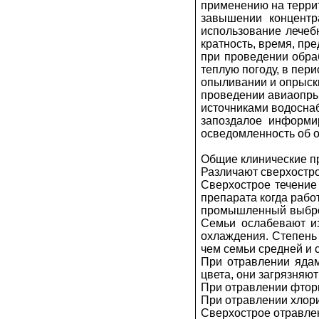
применению на террит
завышении концентр
использование лечеб
кратность, время, пр
при проведении обраб
теплую погоду, в пери
опыливании и опрыскив
проведении авиаопры
источниками водосна
запоздалое информи
осведомленность об о
Общие клинические п
Различают сверхостро
Сверхострое течение
препарата когда рабо
промышленный выброс
Семьи ослабевают из
охлаждения. Степень
чем семьи средней и 
При отравлении ядам
цвета, они загрязняют
При отравлении фтор
При отравлении хлор
Сверхострое отравлен