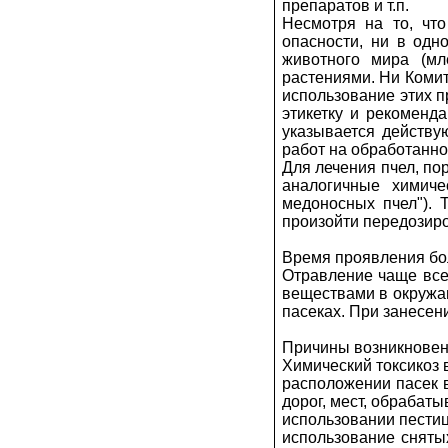
препаратов и т.п.
Несмотря на то, чт
опасности, ни в одн
животного мира (мл
растениями. Ни Комит
использование этих п
этикетку и рекоменд
указывается действу
работ на обработанной
Для лечения пчел, п
аналогичные химиче
медоносных пчел"). 
произойти передозиро
Время проявления бо
Отравление чаще всег
веществами в окружа
пасеках. При занесен
Причины возникновен
Химический токсикоз 
расположении пасек 
дорог, мест, обрабат
использовании пестиц
использование сняты