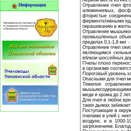
Информация
Отравление пчел фто
алюминиевых, фосфа
фтористые соединен
ферментативными ядам
окрашиванию в желтый
Отравление мышьяком 
промышленных объек
пределах 0,1-1,8 мкг -
Отравление пчел окис
являющимся сильным
вблизи шоссейных дор
Пчелы плохо перенос
в организме соответс
Пороговый уровень хло
Опасными для пчел мо
Тяжелое отравлени
мышьяксодержащими в
меди и хрома до 2 ле
Для пчел в любое вр
таких дымах забивает
Поступающие в окруж
пчелами в улей с нек
воздухе, и в 1000-
загрязнениям. Благод