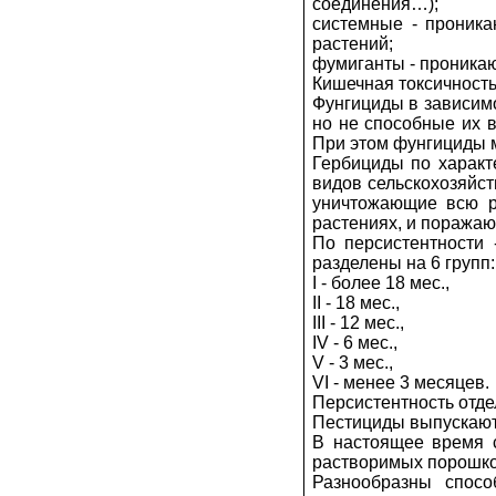
соединения…);
системные - проник
растений;
фумиганты - проникаю
Кишечная токсичность
Фунгициды в зависим
но не способные их в
При этом фунгициды м
Гербициды по характ
видов сельскохозяйст
уничтожающие всю р
растениях, и поражаю
По персистентности 
разделены на 6 групп:
I - более 18 мес.,
II - 18 мес.,
III - 12 мес.,
IV - 6 мес.,
V - 3 мес.,
VI - менее 3 месяцев.
Персистентность отде
Пестициды выпускают 
В настоящее время 
растворимых порошков
Разнообразны спосо