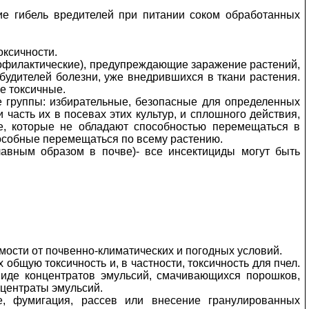
е гибель вредителей при питании соком обработанных
оксичности.
рофилактические), предупреждающие заражение растений,
будителей болезни, уже внедрившихся в ткани растения.
е токсичные.
е группы: избирательные, безопасные для определенных
часть их в посевах этих культур, и сплошного действия,
е, которые не обладают способностью перемещаться в
способные перемещаться по всему растению.
лавным образом в почве)- все инсектициды могут быть
ости от почвенно-климатических и погодных условий.
бщую токсичность и, в частности, токсичность для пчел.
иде концентратов эмульсий, смачивающихся порошков,
нцентраты эмульсий.
е, фумигация, рассев или внесение гранулированных