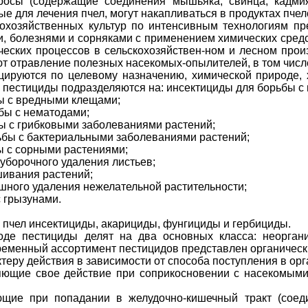
сы (содержащие соединения мышьяка, свинца, кадмия, 
ые для лечения пчел, могут накапливаться в продуктах пче
охозяйственных культур по интенсивным технологиям п
и, болезнями и сорняками с применением химических сред
ческих процессов в сельскохозяйствен-ном и лесном прои
т отравление полезных насекомых-опылителей, в том числ
ируются по целевому назначению, химической природе, х
 пестициды подразделяются на: инсектициды для борьбы 
ы с вредными клещами;
бы с нематодами;
ы с грибковыми заболеваниями растений;
ьбы с бактериальными заболеваниями растений;
ы с сорными растениями;
уборочного удаления листьев;
шивания растений;
шного удаления нежелательной растительности;
 грызунами.
пчел инсектициды, акарициды, фунгициды и гербициды.
оде пестициды делят на два основных класса: неорган
временный ассортимент пестицидов представлен органичес
теру действия в зависимости от способа поступления в ор
яющие свое действие при соприкосновении с насекомыми 
ющие при попадании в желудочно-кишечный тракт (соед