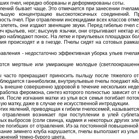
бших пчел, нередко оборваны и деформированы соты.
влений бывает чаще. Это отмечается при занесении пчела
льшую концентрацию высокотоксичных соединений. 
вость пчел. При отравлении инсекцидами всех классов отм
злететь, они издают звенящие звуки. Перед гибелью пчел
ч крыльев, ног; высунув язычки, они отрыгивают нектар 
дко наблюдают понос. На летке и приульевых площадках бо
ия происходят и в гнезде. Пчелы сидят на сотовых рамка
равления - недостаточно эффективная уборка ульев пчела
аются мертвые или умирающие молодые (светлоокрашенны
часто прекращают приносить пыльцу после тяжелого отр
блюдается ганниболизм, внутриульевые пчелы поедают яйц
ь внешне совершенно здоровой в течение нескольких неде
ыработка феромона, синтез которого полностью зависит от
ня. После изгнания матки из улья вся семья погибает пото
ую матку, даже в случае ее искусственной интродукции.
тих явлений, приводящая к гибели пчелосемей, называется
 отравления возникает при поступлении в улей сублет
 выбросов (соли свинца, кадмия и некоторых других элем
ее погибших от отравления. Из-за постоянной повышенной
вание зимнего клуба нарушается, пчелы выползают из улья 
жнений темно-бурого цвета.