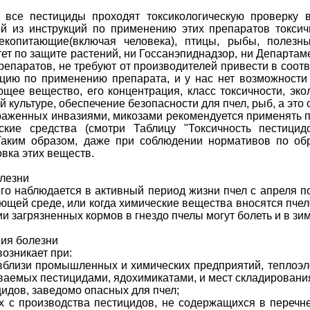
о все пестициды проходят токсикологическую проверку
ой из инструкций по применению этих препаратов токсич
екопитающие(включая человека), птицы, рыбы, полез
ет по защите растений, ни Госсанэпиднадзор, ни Департа
репаратов, не требуют от производителей привести в соот
ацию по применению препарата, и у нас нет возможности
ющее вещество, его концентрация, класс токсичности, эк
 культуре, обеспечение безопасности для пчел, рыб, а это 
ораженных инвазиями, микозами рекомендуется применять
ские средства (смотри Таблицу "Токсичность пестици
Таким образом, даже при соблюдении нормативов по об
вка этих веществ.
лезни
о наблюдается в активный период жизни пчел с апреля по 
ющей среде, или когда химические вещества вносятся пче
ии загрязненных кормов в гнездо пчелы могут болеть и в зи
ия болезни
возникает при:
вблизи промышленных и химических предприятий, теплоэл
ываемых пестицидами, ядохимикатами, и мест складировани
идов, заведомо опасных для пчел;
х с производства пестицидов, не содержащихся в перечне