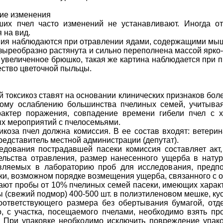
ие изменения
ших пчел часто изменений не устанавливают. Иногда от
 на вид.
ия наблюдаются при отравлении ядами, содержащими мышья
зыреобразно растянута и сильно переполнена массой ярко-
увеличенное брюшко, такая же картина наблюдается при п
ество цветочной пыльцы.
й токсикоз ставят на основании клинических признаков бол
ому ослаблению большинства пчелиных семей, учитывая
рактер поражения, совпадение времени гибели пчел с х
х мероприятий с пчелосемьями.
икоза пчел должна комиссия. В ее состав входят: ветери
представитель местной администрации (депутат).
едования пострадавшей пасеки комиссия составляет акт,
ельства отравления, размер нанесенного ущерба в нату
вляемых в лабораторию проб для исследования, предпо
и, возможном порядке возмещения ущерба, связанного с от
ают пробы от 10% пчелиных семей пасеки, имеющих характ
 (свежий подмор) 400-500 шт. в полиэтиленовом мешке, кусоч
ответствующего размера без обертывания бумагой, отд
о, с участка, посещаемого пчелами, необходимо взять пр
 При упаковке необходимо исключить повреждение упако