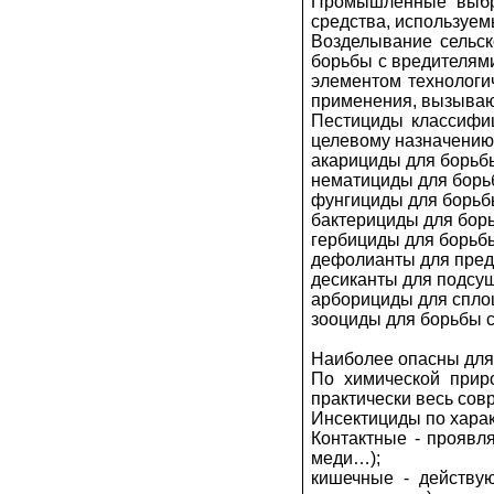
Промышленные выбро
средства, используем
Возделывание сельск
борьбы с вредителям
элементом технологи
применения, вызываю
Пестициды классифиц
целевому назначению
акарициды для борьб
нематициды для борь
фунгициды для борьб
бактерициды для бор
гербициды для борьб
дефолианты для пред
десиканты для подсу
арборициды для спло
зооциды для борьбы с
Наиболее опасны для 
По химической прир
практически весь со
Инсектициды по харак
Контактные - проявл
меди…);
кишечные - действу