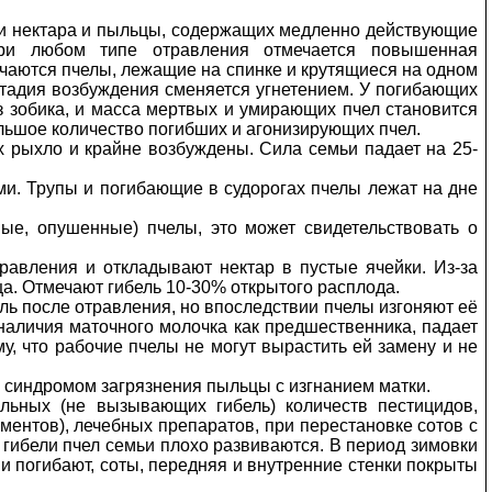
ми нектара и пыльцы, содержащих медленно действующие
При любом типе отравления отмечается повышенная
ечаются пчелы, лежащие на спинке и крутящиеся на одном
 стадия возбуждения сменяется угнетением. У погибающих
из зобика, и масса мертвых и умирающих пчел становится
льшое количество погибших и агонизирующих пчел.
х рыхло и крайне возбуждены. Сила семьи падает на 25-
ми. Трупы и погибающие в судорогах пчелы лежат на дне
е, опушенные) пчелы, это может свидетельствовать о
авления и откладывают нектар в пустые ячейки. Из-за
а. Отмечают гибель 10-30% открытого расплода.
ль после отравления, но впоследствии пчелы изгоняют её
 наличия маточного молочка как предшественника, падает
му, что рабочие пчелы не могут вырастить ей замену и не
 синдромом загрязнения пыльцы с изгнанием матки.
альных (не вызывающих гибель) количеств пестицидов,
ентов), лечебных препаратов, при перестановке сотов с
 гибели пчел семьи плохо развиваются. В период зимовки
и погибают, соты, передняя и внутренние стенки покрыты