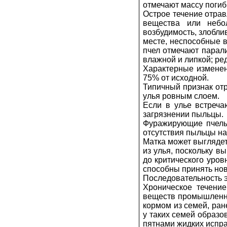
отмечают массу поги
Острое течение отра
вещества или небо
возбудимость, злобли
месте, неспособные в
пчел отмечают парали
влажной и липкой; ре
Характерные изменен
75% от исходной.
Типичный признак от
улья ровным слоем.
Если в улье встреч
загрязнении пыльцы.
Фуражирующие пчелы 
отсутствия пыльцы на
Матка может выглядет
из улья, поскольку в
до критического уров
способны принять нов
Последовательность э
Хроническое течение
веществ промышленных
кормом из семей, ран
у таких семей образо
пятнами жидких испра