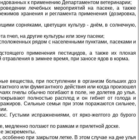
омендованных к применению Департаментом ветеринарии;
роведении лечебных мероприятий на пасеке, а также
режимов хранения и регламента применения (дозировка,
ущими сорняками, цветущих культур - днём, в солнечную,
та пчел, на другие культуры или зону пасеки;
сположенных рядом с населенными пунктами, пасеками и
дстоящего применения пестицидов, а также их плохая
 отравления в зимнее время, при заносе ядов в корма.
ные вещества, при поступлении в организм больших доз
актного или фумигантного действия или когда произошел
аях пчелы обычно погибают в поле, не долетев до улья.
покрывают полностью расплод и он гибнет от голода и
уражиров. Сильные семьи при этом поражаются сильнее,
ии.
ос. Густыми испражнениями, от ярко-желтого до бурого
, медленно ползают по рамкам и прилетной доске.
е экскременты.
особенно при закрытом летке. В этом случае на дне улья