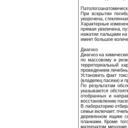
Патологоанатомическ
При вскрытии погиб
укорочена, стеклянная
Характерные изменен
прямая увеличена, пу
нажатии пальцами на 
имеет большое колич
Диагноз
Диагноз на химически
по массовому и резк
территориальный ха
проведением лечебны
Установить факт токс
(владелец пасеки) и 
По результатам обсл
указываются обстоят
отобранных и напра
восстановлению пасек
В лабораторию отбир
семьи включает: пчелы
деревянном ящике со
планками. Кроме тог
матерчатом мешочке.