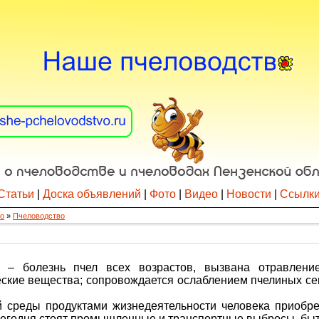
Статьи
|
Доска объявлений
|
Фото
|
Видео
|
Новости
|
Ссылк
о
»
Пчеловодство
з – болезнь пчел всех возрастов, вызвана отравле
ские вещества; сопровождается ослаблением пчелиных сем
 среды продуктами жизнедеятельности человека приобр
 сегодня стоят промышленные и транспортные выбросы, бы