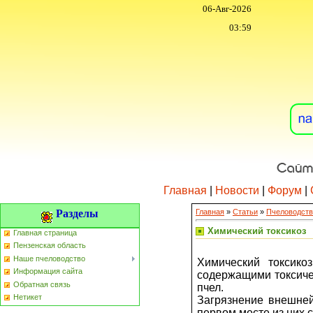
06-Авг-2026
03:59
Главная
|
Новости
|
Форум
|
Разделы
Главная
»
Статьи
»
Пчеловодств
Химический токсикоз
Главная страница
Пензенская область
Наше пчеловодство
Химический токсико
Информация сайта
содержащими токсиче
Обратная связь
пчел.
Нетикет
Загрязнение внешней
первом месте из них