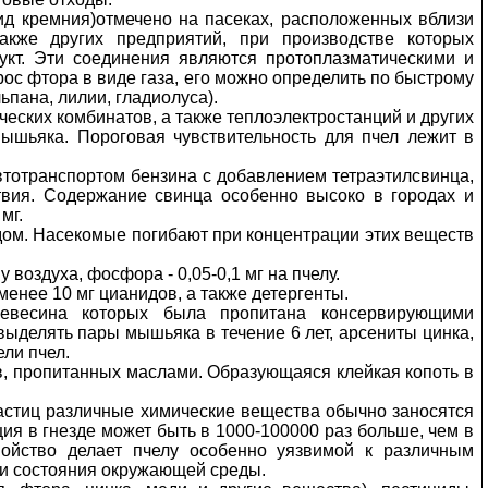
д кремния)отмечено на пасеках, расположенных вблизи
акже других предприятий, при производстве которых
кт. Эти соединения являются протоплазматическими и
ос фтора в виде газа, его можно определить по быстрому
пана, лилии, гладиолуса).
еских комбинатов, а также теплоэлектростанций и других
шьяка. Пороговая чувствительность для пчел лежит в
втотранспортом бензина с добавлением тетраэтилсвинца,
вия. Содержание свинца особенно высоко в городах и
мг.
ом. Насекомые погибают при концентрации этих веществ
воздуха, фосфора - 0,05-0,1 мг на пчелу.
енее 10 мг цианидов, а также детергенты.
ревесина которых была пропитана консервирующими
делять пары мышьяка в течение 6 лет, арсениты цинка,
ели пчел.
в, пропитанных маслами. Образующаяся клейкая копоть в
астиц различные химические вещества обычно заносятся
ция в гнезде может быть в 1000-100000 раз больше, чем в
войство делает пчелу особенно уязвимой к различным
ии состояния окружающей среды.