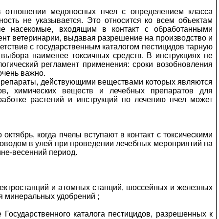
 в отношении медоносных пчел с определением класса
ность не указывается. Это относится ко всем объектам
ные насекомые, входящим в контакт с обработанными
мент ветеринарии, выдавая разрешение на производство и
ветствие с государственным каталогом пестицидов тарную
 выбора наименее токсичных средств. В инструкциях не
ологический регламент применения: сроки возобновления
очень важно.
 препараты, действующими веществами которых являются
дов, химических веществ и лечебных препаратов для
работке растений и инструкций по лечению пчел может
октябрь, когда пчелы вступают в контакт с токсическими
ловодом в улей при проведении лечебных мероприятий на
мне-весенний период.
ектростанций и атомных станций, шоссейных и железных
я минеральных удобрений ;
 Государственного каталога пестицидов, разрешенных к