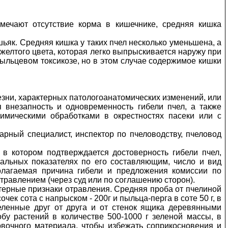
мечают отсутствие корма в кишечнике, средняя кишка
к. Средняя кишка у таких пчел несколько уменьшена, а
желтого цвета, которая легко выпрыскивается наружу при
ыльцевом токсикозе, но в этом случае содержимое кишки
езни, характерных патологоанатомических изменений, или
 внезапность и одновременность гибели пчел, а также
имическими обработками в окрестностях пасеки или с
нарный специалист, инспектор по пчеловодству, пчеловод
 в котором подтверждается достоверность гибели пчел,
ральных показателях по его составляющим, число и вид
лагаемая причина гибели и предложения комиссии по
равлением (через суд или по соглашению сторон).
ерные признаки отравления. Средняя проба от пчелиной
ек сота с напрыском - 200г и пыльца-перга в соте 50 г, в
еленные друг от друга и от стенок ящика деревянными
обу растений в количестве 500-1000 г зеленой массы, в
вочного материала, чтобы избежать соприкосновения и