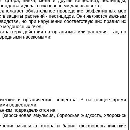
фтора, цинка, меди и другие вещества), пестициды,
ловодства и делают их опасными для человека.
редполагает обязательное проведение эффективных мер
ств защиты растений - пестицидов. Они являются важным
зводстве, но при нарушении соответствующих правил их
е медоносных пчел.
арактеру действия на организмы или растения. Так, по
с вредными насекомыми;
ические и органические вещества. В настоящее время
кими веществами.
ганизм подразделяются на:
(керосиновая эмульсия, бордоская жидкость, хлорокись
инения мышьяка, фтора и бария, фосфорорганические