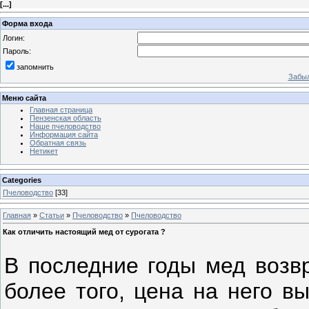
[
...
]
Форма входа
Логин:
Пароль:
запомнить
Забыл
Меню сайта
Главная страница
Пензенская область
Наше пчеловодство
Информация сайта
Обратная связь
Нетикет
Categories
Пчеловодство
[33]
Главная
»
Статьи
»
Пчеловодство
»
Пчеловодство
Как отличить настоящий мед от сурогата ?
В последние годы мед возв
более того, цена на него в