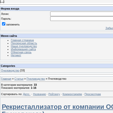
[
...
]
Форма входа
Логин:
Пароль:
запомнить
Забыл
Меню сайта
Главная страница
Пензенская область
Наше пчеловодство
Информация сайта
Обратная связь
Нетикет
Categories
Пчеловодство
[33]
Главная
»
Статьи
»
Пчеловодство
» Пчеловодство
В категории материалов
:
33
Показано материалов
:
1-16
Сортировать по
:
Дате
·
Названию
·
Рейтингу
·
Комментариям
·
Просмотрам
Рекристаллизатор от компании О