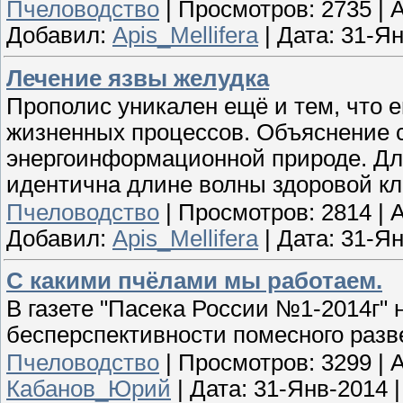
Пчеловодство
|
Просмотров:
2735
|
A
Добавил:
Apis_Mellifera
|
Дата:
31-Ян
Лечение язвы желудка
Прополис уникален ещё и тем, что е
жизненных процессов. Объяснение с
энергоинформационной природе. Дли
идентична длине волны здоровой кл
Пчеловодство
|
Просмотров:
2814
|
A
Добавил:
Apis_Mellifera
|
Дата:
31-Ян
С какими пчёлами мы работаем.
В газете "Пасека России №1-2014г" 
бесперспективности помесного разв
Пчеловодство
|
Просмотров:
3299
|
A
Кабанов_Юрий
|
Дата:
31-Янв-2014