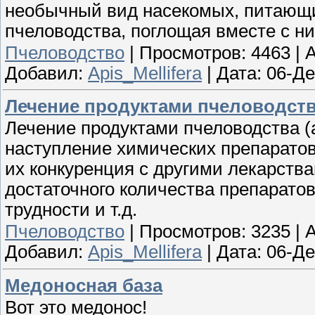
необычный вид насекомых, питающи
пчеловодства, поглощая вместе с н
Пчеловодство
|
Просмотров:
4463
|
A
Добавил:
Apis_Mellifera
|
Дата:
06-Де
Лечение продуктами пчеловодст
Лечение продуктами пчеловодства (
наступление химических препарато
их конкуренция с другими лекарства
достаточного количества препарато
трудности и т.д.
Пчеловодство
|
Просмотров:
3235
|
A
Добавил:
Apis_Mellifera
|
Дата:
06-Де
Медоносная база
Вот это медонос!