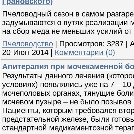
Грановского)
Пчеловодный сезон в самом разгаре
задумываются о путях реализации ме
на сбор меда не меньших усилий от 
Пчеловодство
|
Просмотров:
3287
|
A
20-Июн-2014
|
Комментарии (0)
Апитерапия при мочекаменной б
Результаты данного лечения (котор
условиях) появлялись уже на 7 – 10
мочеполовых органах, тянущие боли
мочевом пузыре – не было позывов 
Пациенты, которым требовался втор
предстательной железе, были готовы 
стандартной медикаментозной терап