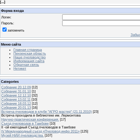
[
...
]
Форма входа
Логин:
Пароль:
запомнить
Забыл
Меню сайта
Главная страница
Пензенская область
Наше пчеловодство
Информация сайта
Обратная связь
Нетикет
Categories
Собрание 20.12.09
[12]
Собрание 31.01.10
[1]
Собрание 12.12.10
[32]
Собрание 13.02.11
[10]
Собрание 18.03.12
[12]
Собрание 20.01.13
[16]
Встреча пчеловодов в клубе "АГРО мастер" (21.11.2010)
[23]
Встреча проходила в библиотеке им. Лермонтова
Научно-практическая конференция.
[17]
Съезд пчеловодов в Тамбове
[10]
II -ой ежегодный Съезд пчеловодов в Тамбове
IV Международный съезд «Пчеловод инфо 2011»
[125]
Музей НИИ пчеловодства.
[107]