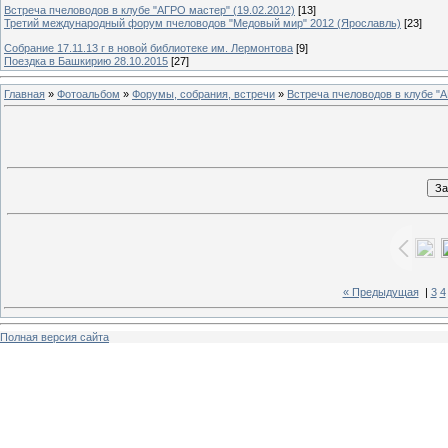
Встреча пчеловодов в клубе "АГРО мастер" (19.02.2012)
[13]
Третий международный форум пчеловодов "Медовый мир" 2012 (Ярославль)
[23]
Собрание 17.11.13 г в новой библиотеке им. Лермонтова
[9]
Поездка в Башкирию 28.10.2015
[27]
Главная
»
Фотоальбом
»
Форумы, собрания, встречи
»
Встреча пчеловодов в клубе "А
« Предыдущая
|
3
4
Полная версия сайта