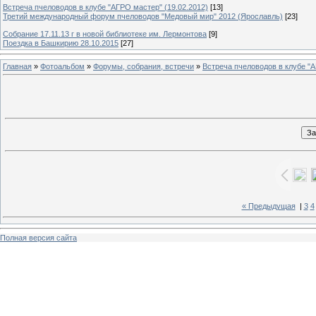
Встреча пчеловодов в клубе "АГРО мастер" (19.02.2012)
[13]
Третий международный форум пчеловодов "Медовый мир" 2012 (Ярославль)
[23]
Собрание 17.11.13 г в новой библиотеке им. Лермонтова
[9]
Поездка в Башкирию 28.10.2015
[27]
Главная
»
Фотоальбом
»
Форумы, собрания, встречи
»
Встреча пчеловодов в клубе "А
« Предыдущая
|
3
4
Полная версия сайта