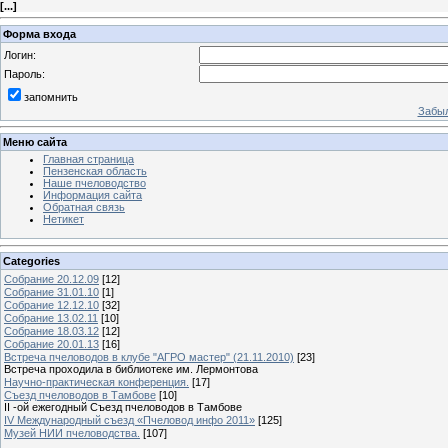
[
...
]
Форма входа
Логин:
Пароль:
запомнить
Забыл
Меню сайта
Главная страница
Пензенская область
Наше пчеловодство
Информация сайта
Обратная связь
Нетикет
Categories
Собрание 20.12.09
[12]
Собрание 31.01.10
[1]
Собрание 12.12.10
[32]
Собрание 13.02.11
[10]
Собрание 18.03.12
[12]
Собрание 20.01.13
[16]
Встреча пчеловодов в клубе "АГРО мастер" (21.11.2010)
[23]
Встреча проходила в библиотеке им. Лермонтова
Научно-практическая конференция.
[17]
Съезд пчеловодов в Тамбове
[10]
II -ой ежегодный Съезд пчеловодов в Тамбове
IV Международный съезд «Пчеловод инфо 2011»
[125]
Музей НИИ пчеловодства.
[107]