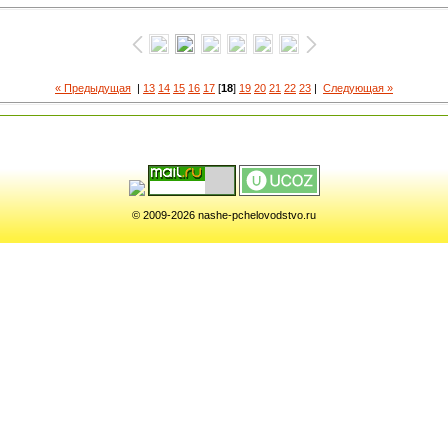
« Предыдущая
|
13
14
15
16
17
[
18
]
19
20
21
22
23
|
Следующая »
© 2009-2026 nashe-pchelovodstvo.ru