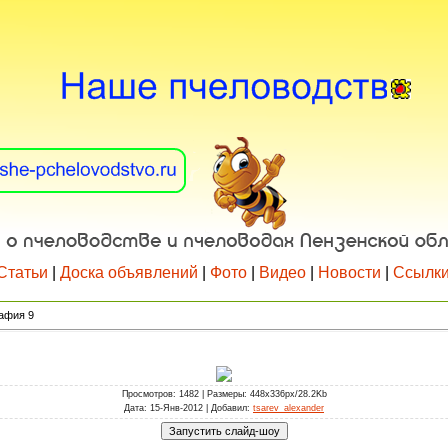
Статьи
|
Доска объявлений
|
Фото
|
Видео
|
Новости
|
Ссылк
афия 9
Просмотров
: 1482 |
Размеры
: 448x336px/28.2Kb
Дата
: 15-Янв-2012 |
Добавил
:
tsarev_alexander