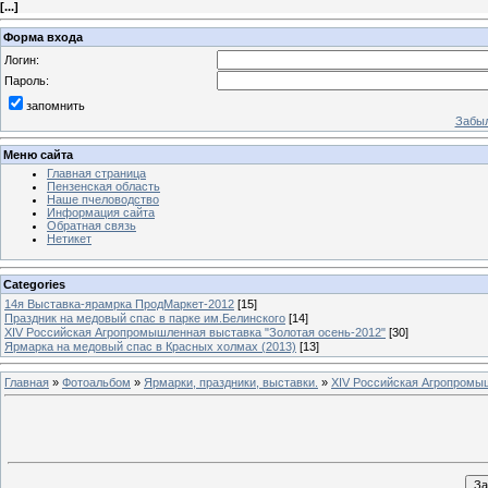
[
...
]
Форма входа
Логин:
Пароль:
запомнить
Забыл
Меню сайта
Главная страница
Пензенская область
Наше пчеловодство
Информация сайта
Обратная связь
Нетикет
Categories
14я Выставка-ярамрка ПродМаркет-2012
[15]
Праздник на медовый спас в парке им.Белинского
[14]
XIV Российская Агропромышленная выставка "Золотая осень-2012"
[30]
Ярмарка на медовый спас в Красных холмах (2013)
[13]
Главная
»
Фотоальбом
»
Ярмарки, праздники, выставки.
»
XIV Российская Агропромыш