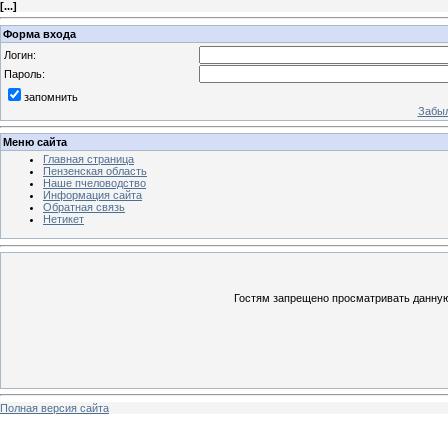
[
...
]
Форма входа
Логин:
Пароль:
запомнить
Забыл
Меню сайта
Главная страница
Пензенская область
Наше пчеловодство
Информация сайта
Обратная связь
Нетикет
Гостям запрещено просматривать данную 
Полная версия сайта