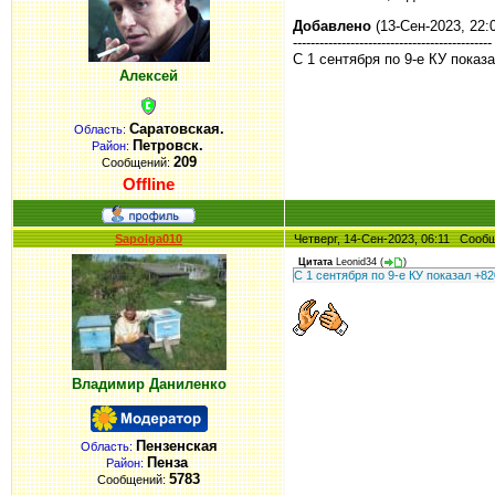
Добавлено
(13-Сен-2023, 22:
---------------------------------------------
С 1 сентября по 9-е КУ показ
Алексей
Саратовская.
Область:
Петровск.
Район:
209
Сообщений:
Offline
Sapolga010
Четверг, 14-Сен-2023, 06:11 Соо
Цитата
Leonid34
(
)
С 1 сентября по 9-е КУ показал +82
Владимир Даниленко
Пензенская
Область:
Пенза
Район:
5783
Сообщений: