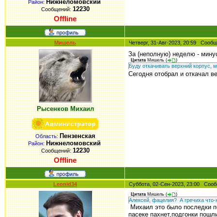
Нижнеломовский
Район:
12230
Сообщений:
Offline
Мишель
Четверг, 31-Авг-2023, 20:59 Соо
За (неполную) неделю - мину
Цитата
Мишель
(
)
Буду откачивать верхний корпус, м
Сегодня отобрал и откачал ве
Рысенков Михаил
Пензенская
Область:
Нижнеломовский
Район:
12230
Сообщений:
Offline
Leonid34
Суббота, 02-Сен-2023, 23:00 Со
Цитата
Мишель
(
)
Алексей, фацелия? А гречиха что-
Михаил это было последки по
пасеке пахнет,подгонки пошл