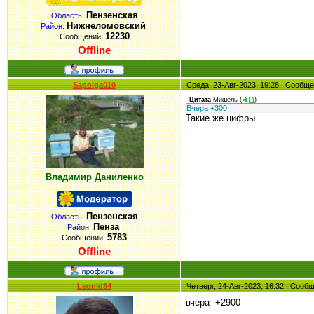
Пензенская
Область:
Нижнеломовский
Район:
12230
Сообщений:
Offline
Sapolga010
Среда, 23-Авг-2023, 19:28 Сообщ
Цитата
Мишель
(
)
Вчера +300
Такие же цифры.
Владимир Даниленко
Пензенская
Область:
Пенза
Район:
5783
Сообщений:
Offline
Leonid34
Четверг, 24-Авг-2023, 16:32 Соо
вчера +2900