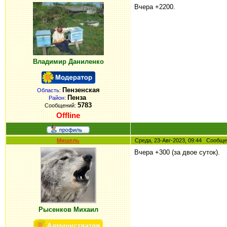
Вчера +2200.
Владимир Даниленко
Пензенская
Область:
Пенза
Район:
5783
Сообщений:
Offline
Мишель
Среда, 23-Авг-2023, 09:44 Сообщ
Вчера +300 (за двое суток).
Рысенков Михаил