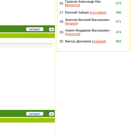
Галахов Александр Ник.
16.
673
(
ilimgorez
)
17.
Евгений Зайцев (
zenyabee
)
646
Анискин Виталий Васильевич
18.
571
(
Aniskin
)
Хомич Владимир Васильевич
19.
474
(
пчелхом
)
20.
Виктор Дмитриев (
medoed
)
463