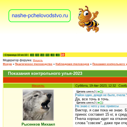
10
Страница
10
из
10
«
1
2
…
8
9
Модератор форума:
Мишель
Форум
»
Практическое пчеловодство
»
Наблюдения пчеловодов
»
Показания контрольного 
Показания контрольного улья-2023
Мишель
Суббота, 19-Авг-2023, 12:32 Соо
Цитата
шмель3
(
)
Район один, дождя не было, пчела 
Да, все точь в точь.
Цитата
шмель3
(
)
Не знаю с чего у вас привесы
Виктор, я сам пока не знаю. 
принос составил 15 кг, в средн
Пчела хорошо идет на откаче
слова "совсем", даже при от
Рысенков Михаил