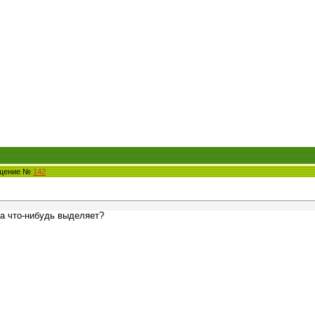
бщение №
142
а что-нибудь выделяет?