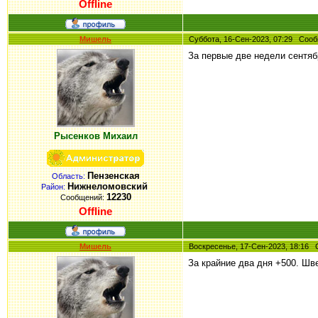
Offline
Мишель
Суббота, 16-Сен-2023, 07:29 Со
За первые две недели сентяб
Рысенков Михаил
Пензенская
Область:
Нижнеломовский
Район:
12230
Сообщений:
Offline
Мишель
Воскресенье, 17-Сен-2023, 18:1
За крайние два дня +500. Шв