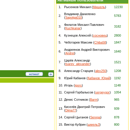
Активные пользователи
1.
Рысенков Михаил (
Мишель
)
12230
Владимир Даниленко
2.
5783
(
Sapolga010
)
Филатов Михаил Павлович
3.
3182
(
Kuchkanar
)
4.
Кузнецов Алексей (
сосновец
)
2800
5.
Чеботарев Максим (
Chiba58
)
1847
Андреянов Андрей Викторович
6.
1640
(
Andrei
)
Царёв Александр
7.
1521
(
tsarev_alexander
)
8.
Александр Старцев (
alex250
)
1208
9.
Юрий Кабанов (
Кабанов_Юрий
)
1192
10.
Игорь (
igors
)
1148
11.
Сергей Горбалысов (
sergeygor
)
1054
12.
Денис Сотников (
Barm
)
965
Киселёв Дмитрий Петрович
13.
939
(
Dima77
)
14.
Сергей Цыганов (
Serega
)
878
15.
Виктор Кубрин (
шмель3
)
800