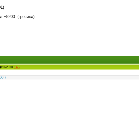
01)
ал +8200 (гречиха)
бщение №
145
00 (