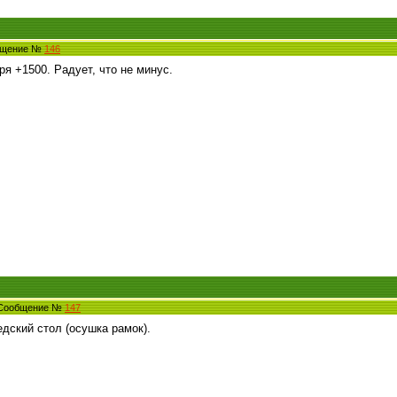
общение №
146
ря +1500. Радует, что не минус.
6 Сообщение №
147
едский стол (осушка рамок).