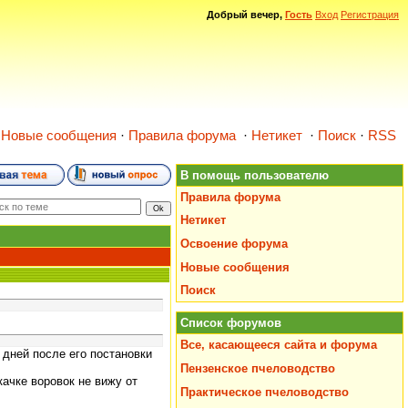
Добрый вечер,
Гость
Вход
Регистрация
·
Новые сообщения
·
Правила форума
·
Нетикет
·
Поиск
·
RSS
В помощь пользователю
Правила форума
Нетикет
Освоение форума
Новые сообщения
Поиск
Список форумов
Все, касающееся сайта и форума
 дней после его постановки
Пензенское пчеловодство
ачке воровок не вижу от
Практическое пчеловодство