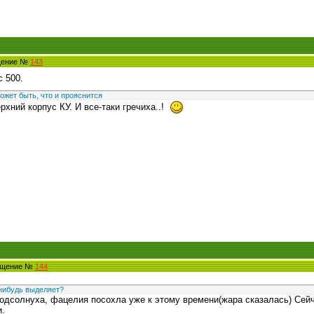
бщение №
143
с 500.
ожет быть, что и прояснится
рхний корпус КУ. И все-таки гречиха..!
общение №
144
нибудь выделяет?
дсолнуха, фацелия посохла уже к этому времени(жара сказалась) Сейча
и.