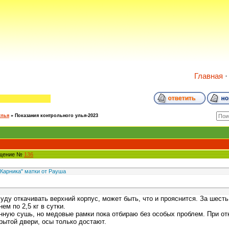
Главная
улья
»
Показания контрольного улья-2023
бщение №
136
"Карника" матки от Рауша
Буду откачивать верхний корпус, может быть, что и прояснится. За шесть
ем по 2,5 кг в сутки.
нную сушь, но медовые рамки пока отбираю без особых проблем. При отк
крытой двери, осы только достают.